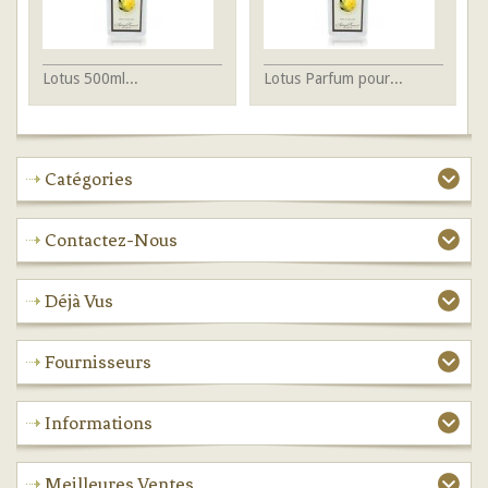
Lotus 500ml...
Lotus Parfum pour...
Mu
Catégories
Contactez-Nous
Déjà Vus
Fournisseurs
Informations
Meilleures Ventes