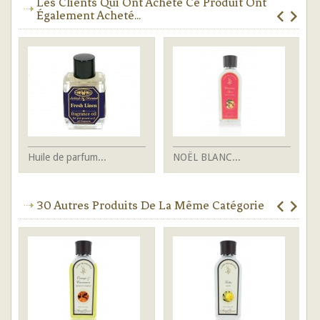
Les Clients Qui Ont Acheté Ce Produit Ont
Également Acheté...
Huile de parfum...
NOËL BLANC...
Hu
30 Autres Produits De La Même Catégorie