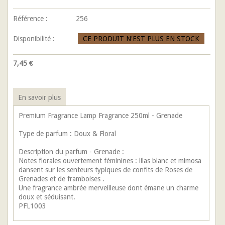
Référence :
256
Disponibilité :
CE PRODUIT N'EST PLUS EN STOCK
7,45 €
En savoir plus
Premium Fragrance Lamp Fragrance 250ml - Grenade
Type de parfum : Doux & Floral
Description du parfum - Grenade :
Notes florales ouvertement féminines : lilas blanc et mimosa
dansent sur les senteurs typiques de confits de Roses de
Grenades et de framboises .
Une fragrance ambrée merveilleuse dont émane un charme
doux et séduisant.
PFL1003