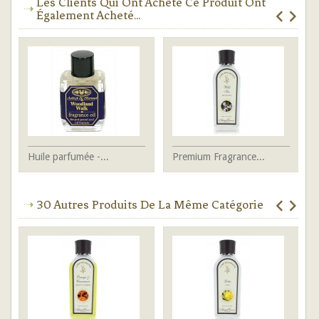
Les Clients Qui Ont Acheté Ce Produit Ont
Également Acheté...
Huile parfumée -...
Premium Fragrance...
Hu
30 Autres Produits De La Même Catégorie