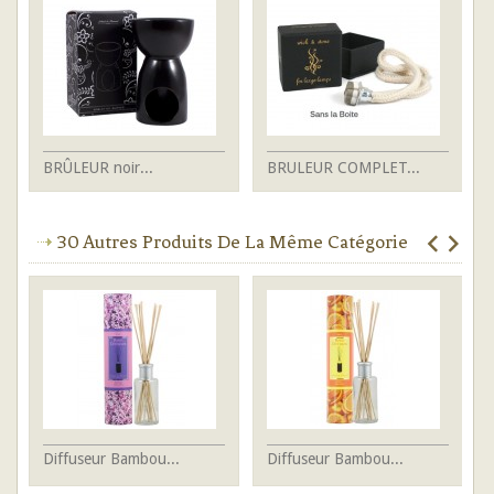
BRÛLEUR noir...
BRULEUR COMPLET...
Ba
30 Autres Produits De La Même Catégorie
Diffuseur Bambou...
Diffuseur Bambou...
Di