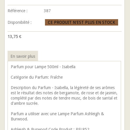
Référence :
387
Disponibilité :
CE PRODUIT N'EST PLUS EN STOCK
13,75 €
En savoir plus
Parfum pour Lampe 500ml - Isabella
Catégorie du Parfum: Fraîche
Description du Parfum - Isabella, la légèreté de ses arômes
est le résultat des notes de bergamote, de rose et de jasmin,
complété par des notes de tendre musc, de bois de santal et
d'ambre sucrée.
Parfum a utiliser avec une Lampe Parfum Ashleigh &
Burwood.
Ashleigh & Burwood Code Produit : PFL852