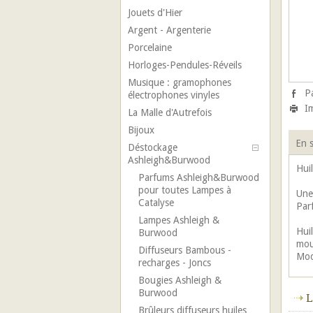
Jouets d'Hier
Argent - Argenterie
Porcelaine
Horloges-Pendules-Réveils
Musique : gramophones
P
électrophones vinyles
I
La Malle d'Autrefois
Bijoux
En s
Déstockage
Ashleigh&Burwood
Hui
Parfums Ashleigh&Burwood
pour toutes Lampes à
Une 
Catalyse
Parf
Lampes Ashleigh &
Hui
Burwood
mou
Diffuseurs Bambous -
Mod
recharges - Joncs
Bougies Ashleigh &
Burwood
L
Brûleurs diffuseurs huiles