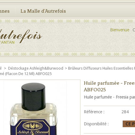
nnes
La Malle d'Autrefois
Bienvenue
C
il
>
Déstockage Ashleigh&Burwood
>
Brûleurs Diffuseurs Huiles Essentielles
mé (flacon De 12 Ml) ABFO025
Huile parfumée - Frees
ABFO025
Huile parfumée - Freesia p
Référence :
284
Disponibilité :
CE 