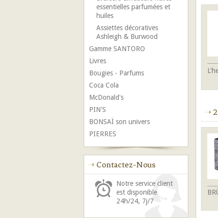
essentielles parfumées et
huiles
Assiettes décoratives
Ashleigh & Burwood
Gamme SANTORO
Livres
L'h
Bougies - Parfums
Coca Cola
McDonald's
PIN'S
2
BONSAÏ son univers
PIERRES
Contactez-Nous
Notre service client
BRÛ
est disponible
24h/24, 7j/7