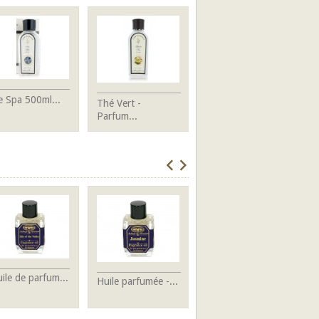
e Spa 500ml...
P
Thé Vert -
FEUILLES de...
Fr
Parfum...
ile de parfum...
H
Huile parfumée -...
Huile de parfum...
-.