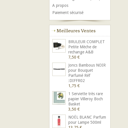
A propos
Paiement sécurisé
Meilleures Ventes
BRULEUR COMPLET
Petite Mèche de
rechange A&B
7,50 €
Joncs Bambous NOIR
pour Bouquet
Parfumé Réf
:DIFFR02
1,75 €
1 Serviette très rare
papier Villeroy Boch
Basket
3,50 €
NOËL BLANC Parfum
pour Lampe 500ml
13,75 €