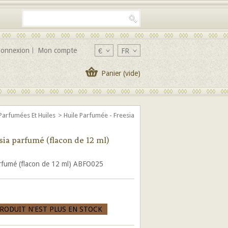
onnexion
Mon compte
€
FR
Panier
(vide)
 Parfumées Et Huiles
>
Huile Parfumée - Freesia
ia parfumé (flacon de 12 ml)
arfumé (flacon de 12 ml) ABFO025
PRODUIT N'EST PLUS EN STOCK