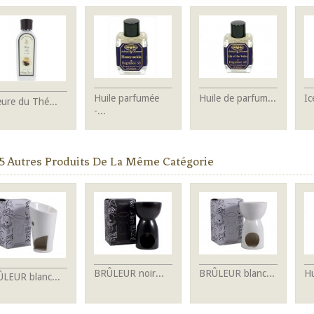
Huile parfumée
Huile de parfum...
Ic
eure du Thé...
-...
5 Autres Produits De La Même Catégorie
BRÛLEUR noir...
BRÛLEUR blanc...
Hu
LEUR blanc...