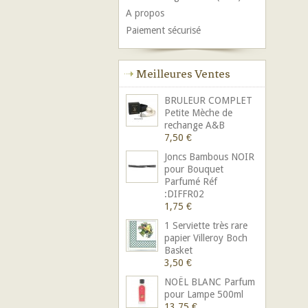
A propos
Paiement sécurisé
Meilleures Ventes
BRULEUR COMPLET
Petite Mèche de
rechange A&B
7,50 €
Joncs Bambous NOIR
pour Bouquet
Parfumé Réf
:DIFFR02
1,75 €
1 Serviette très rare
papier Villeroy Boch
Basket
3,50 €
NOËL BLANC Parfum
pour Lampe 500ml
13,75 €