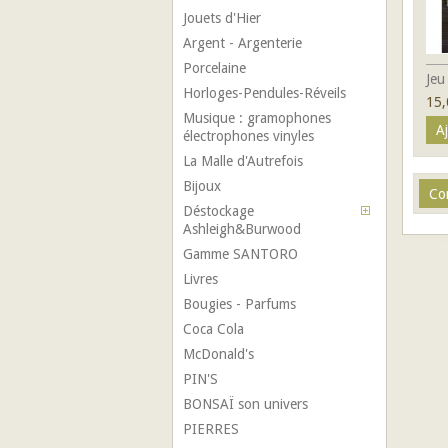
Jouets d'Hier
Argent - Argenterie
Porcelaine
Jeu
Horloges-Pendules-Réveils
15,
Musique : gramophones
A
électrophones vinyles
La Malle d'Autrefois
Bijoux
Déstockage
Ashleigh&Burwood
Gamme SANTORO
Livres
Bougies - Parfums
Coca Cola
McDonald's
PIN'S
BONSAÏ son univers
PIERRES