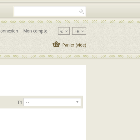
onnexion
Mon compte
€
FR
Panier
(vide)
Tri
--