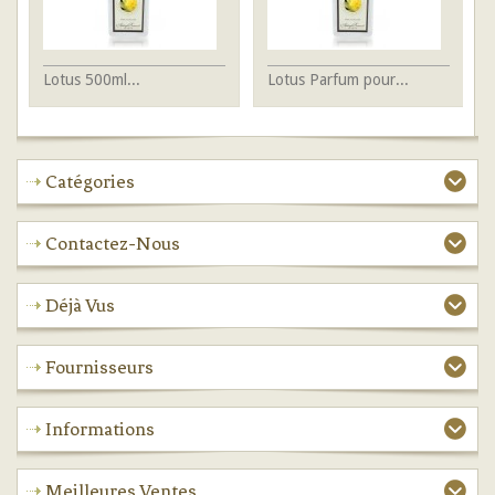
Lotus 500ml...
Lotus Parfum pour...
Mu
Catégories
Contactez-Nous
Déjà Vus
Fournisseurs
Informations
Meilleures Ventes