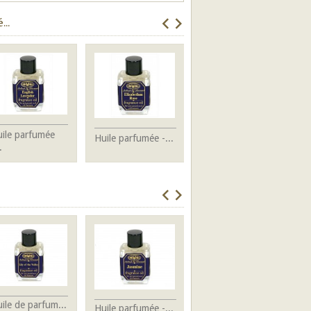
..
ile parfumée
H
Huile parfumée -...
Huile parfumée -...
.
-.
ile de parfum...
H
Huile parfumée -...
Huile de parfum...