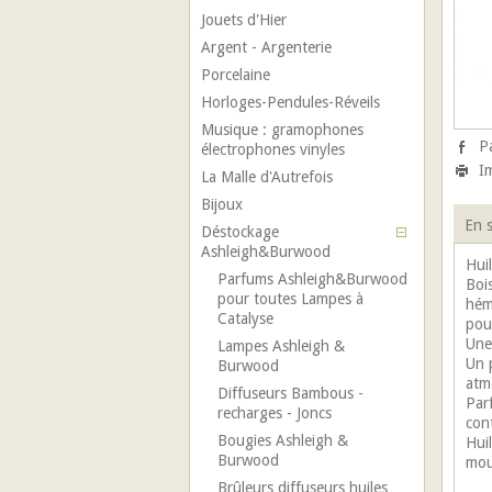
Jouets d'Hier
Argent - Argenterie
Porcelaine
Horloges-Pendules-Réveils
Musique : gramophones
P
électrophones vinyles
I
La Malle d'Autrefois
Bijoux
En s
Déstockage
Ashleigh&Burwood
Hui
Parfums Ashleigh&Burwood
Boi
pour toutes Lampes à
hém
Catalyse
pour
Une
Lampes Ashleigh &
Un 
Burwood
atm
Diffuseurs Bambous -
Par
recharges - Joncs
con
Bougies Ashleigh &
Hui
Burwood
mou
Brûleurs diffuseurs huiles