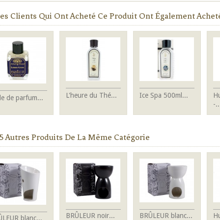
es Clients Qui Ont Acheté Ce Produit Ont Également Acheté.
L'heure du Thé...
Ice Spa 500ml...
Hu
le de parfum...
-..
5 Autres Produits De La Même Catégorie
BRÛLEUR noir...
BRÛLEUR blanc...
Hu
LEUR blanc...