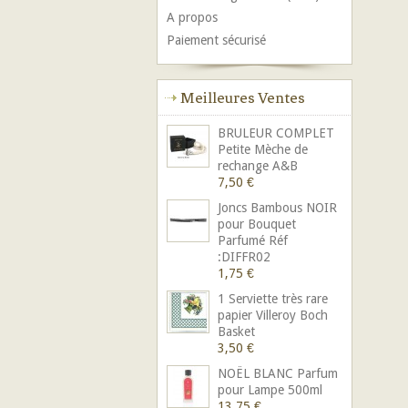
A propos
Paiement sécurisé
Meilleures Ventes
BRULEUR COMPLET
Petite Mèche de
rechange A&B
7,50 €
Joncs Bambous NOIR
pour Bouquet
Parfumé Réf
:DIFFR02
1,75 €
1 Serviette très rare
papier Villeroy Boch
Basket
3,50 €
NOËL BLANC Parfum
pour Lampe 500ml
13,75 €