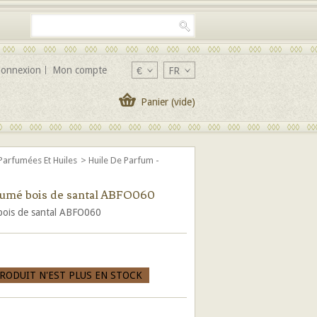
onnexion
Mon compte
€
FR
Panier
(vide)
 Parfumées Et Huiles
>
Huile De Parfum -
rfumé bois de santal ABFO060
bois de santal ABFO060
PRODUIT N'EST PLUS EN STOCK