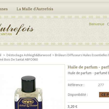
nnes
La Malle d'Autrefois
Bienvenue
C
il
>
Déstockage Ashleigh&Burwood
>
Brûleurs Diffuseurs Huiles Essentielles
mé Bois De Santal ABFO060
Huile de parfum - pa
Huile de parfum - parfumé 
Référence :
277
Disponibilité :
CE 
3,20 €