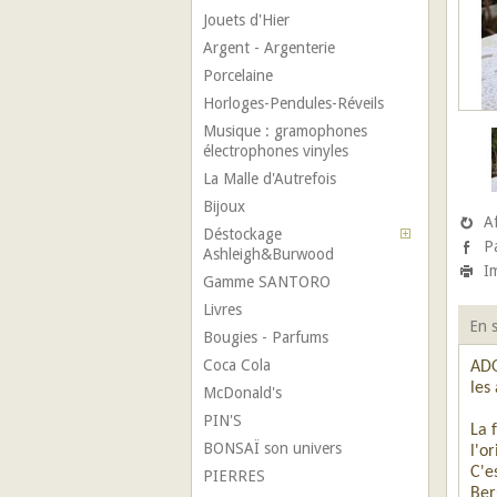
Jouets d'Hier
Argent - Argenterie
Porcelaine
Horloges-Pendules-Réveils
Musique : gramophones
électrophones vinyles
La Malle d'Autrefois
Bijoux
A
Déstockage
P
Ashleigh&Burwood
I
Gamme SANTORO
Livres
En s
Bougies - Parfums
Coca Cola
ADO
les
McDonald's
PIN'S
La 
BONSAÏ son univers
l'o
C'e
PIERRES
Ber