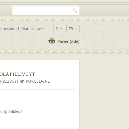
onnexion
Mon compte
€
FR
Panier
(vide)
OLA PILLIVUYT
PILLIVUYT en PORCELAINE
 disponibles !