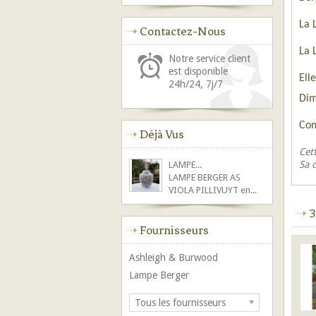
La 
Contactez-Nous
La 
Notre service client
est disponible
Ell
24h/24, 7j/7
Dim
Com
Déjà Vus
Cet
Sa 
LAMPE...
LAMPE BERGER AS
VIOLA PILLIVUYT en...
3
Fournisseurs
Ashleigh & Burwood
Lampe Berger
Tous les fournisseurs