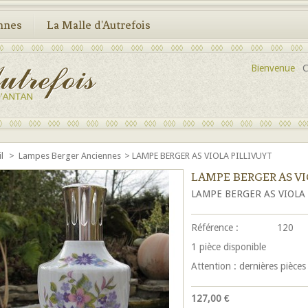
nnes
La Malle d'Autrefois
Bienvenue
C
il
>
Lampes Berger Anciennes
>
LAMPE BERGER AS VIOLA PILLIVUYT
LAMPE BERGER AS VI
LAMPE BERGER
AS VIOLA 
Référence :
120
1
pièce disponible
Attention : dernières pièces
127,00 €