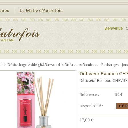
nnes
La Malle d'Autrefois
Bienvenue
C
il
>
Déstockage Ashleigh&Burwood
>
Diffuseurs Bambous - Recharges - Jon
Diffuseur Bambou C
Diffuseur Bambou CHEVR
Référence :
304
Disponibilité :
CE 
17,00 €