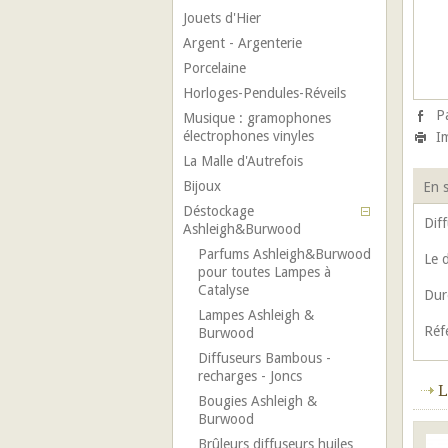
Jouets d'Hier
Argent - Argenterie
Porcelaine
Horloges-Pendules-Réveils
P
Musique : gramophones
électrophones vinyles
I
La Malle d'Autrefois
Bijoux
En s
Déstockage
Dif
Ashleigh&Burwood
Parfums Ashleigh&Burwood
Le 
pour toutes Lampes à
Catalyse
Dur
Lampes Ashleigh &
Réf
Burwood
Diffuseurs Bambous -
recharges - Joncs
L
Bougies Ashleigh &
Burwood
Brûleurs diffuseurs huiles