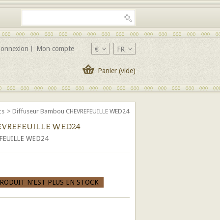
onnexion
Mon compte
€
FR
Panier
(vide)
cs
>
Diffuseur Bambou CHEVREFEUILLE WED24
HEVREFEUILLE WED24
EFEUILLE WED24
PRODUIT N'EST PLUS EN STOCK