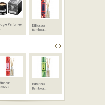
ougie Parfumee
Diffuseur
Huile parfumée -...
.
Bambou...
ffuseur
D
Diffuseur
Diffuseur
mbou...
B
Bambou...
Bambou...