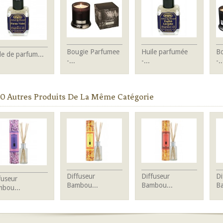
Bougie Parfumee
Huile parfumée
B
le de parfum...
-...
-...
-..
0 Autres Produits De La Même Catégorie
Diffuseur
Diffuseur
Di
fuseur
Bambou...
Bambou...
Ba
bou...