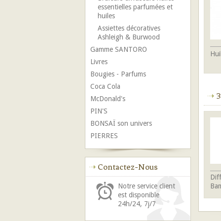
essentielles parfumées et
huiles
Assiettes décoratives
Ashleigh & Burwood
Gamme SANTORO
Hui
Livres
Bougies - Parfums
Coca Cola
3
McDonald's
PIN'S
BONSAÏ son univers
PIERRES
Contactez-Nous
Dif
Bam
Notre service client
est disponible
24h/24, 7j/7