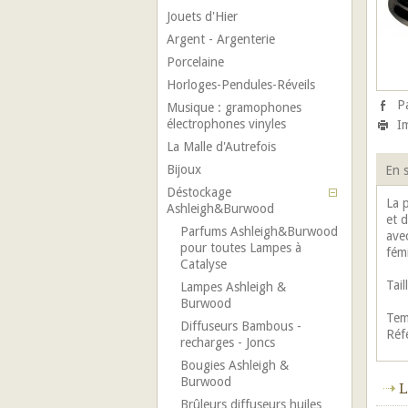
Jouets d'Hier
Argent - Argenterie
Porcelaine
Horloges-Pendules-Réveils
P
Musique : gramophones
électrophones vinyles
I
La Malle d'Autrefois
Bijoux
En s
Déstockage
La 
Ashleigh&Burwood
et 
Parfums Ashleigh&Burwood
ave
pour toutes Lampes à
fém
Catalyse
Tail
Lampes Ashleigh &
Burwood
Tem
Diffuseurs Bambous -
Réf
recharges - Joncs
Bougies Ashleigh &
Burwood
L
Brûleurs diffuseurs huiles