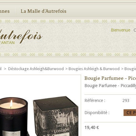
nnes
La Malle d'Autrefois
Bienvenue
C
il
>
Déstockage Ashleigh&Burwood
>
Bougies Ashleigh & Burwood
>
Bougie
Bougie Parfumee - Pic
Bougie Parfumee - Piccadi
Référence :
293
Disponibilité :
CE 
19,40 €