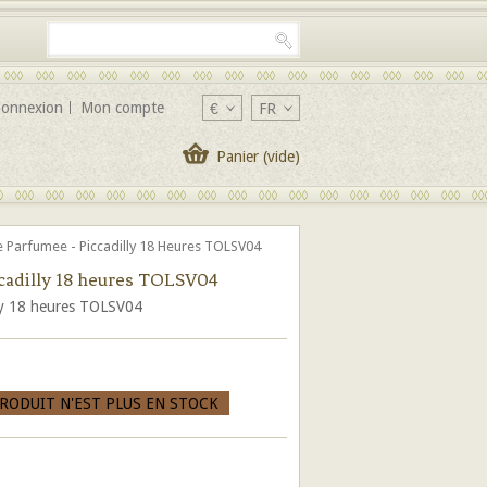
onnexion
Mon compte
€
FR
Panier
(vide)
 Parfumee - Piccadilly 18 Heures TOLSV04
cadilly 18 heures TOLSV04
lly 18 heures TOLSV04
PRODUIT N'EST PLUS EN STOCK