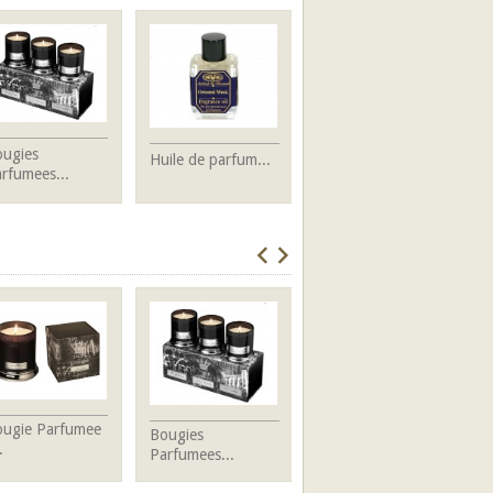
ugies
H
Huile de parfum...
Bougie Parfumee
rfumees...
-.
-...
ougie Parfumee
B
Bougies
Bougies
.
-.
Parfumees...
Parfumees...