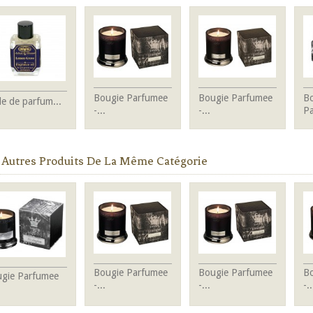
Bougie Parfumee
Bougie Parfumee
Bo
le de parfum...
-...
-...
Pa
 Autres Produits De La Même Catégorie
Bougie Parfumee
Bougie Parfumee
B
gie Parfumee
-...
-...
-..