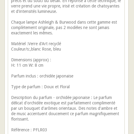
précis et du souci du détail. En réponse à cette technique, le
verre prend une vie propre, irisé et création de chatoyantes
et d'intensités lumineuse.
Chaque lampe Ashleigh & Burwood dans cette gamme est
complètement originale, pas 2 modèles ne sont jamais
exactement les mêmes.
Matériel :Verre d'Art recyclé
Couleur/s:,blanc Rose, bleu
Dimensions (approx) :
H: 11 cm W: 8 cm
Parfum inclus : orchidée japonaise
Type de parfum : Doux et Floral
Description du parfum - orchidée japonaise : Le parfum
délicat d'orchidée exotique est parfaitement complimenté
par un bouquet d'arômes orientaux. Des notes d'ambre et
de musc accentuent doucement ce parfum magnifiquement
florissant.
Référence : PFLR03