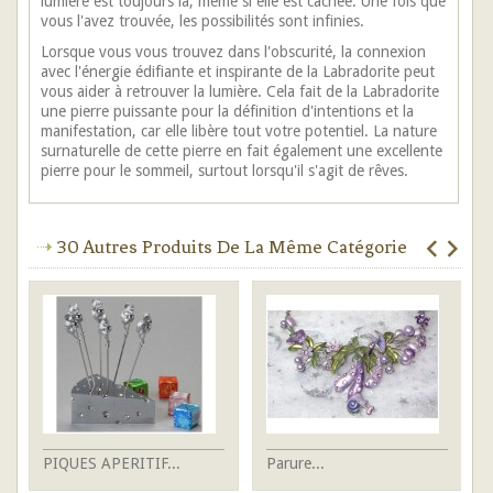
lumière est toujours là, même si elle est cachée. Une fois que
vous l'avez trouvée, les possibilités sont infinies.
Lorsque vous vous trouvez dans l'obscurité, la connexion
avec l'énergie édifiante et inspirante de la Labradorite peut
vous aider à retrouver la lumière. Cela fait de la Labradorite
une pierre puissante pour la définition d'intentions et la
manifestation, car elle libère tout votre potentiel. La nature
surnaturelle de cette pierre en fait également une excellente
pierre pour le sommeil, surtout lorsqu'il s'agit de rêves.
30 Autres Produits De La Même Catégorie
PIQUES APERITIF...
Parure...
Je