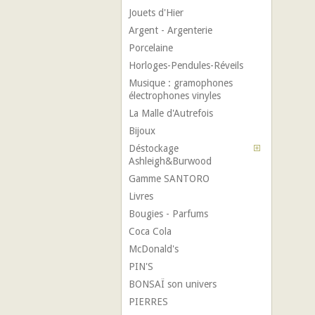
Jouets d'Hier
Argent - Argenterie
Porcelaine
Horloges-Pendules-Réveils
Musique : gramophones
électrophones vinyles
La Malle d'Autrefois
Bijoux
Déstockage
Ashleigh&Burwood
Gamme SANTORO
Livres
Bougies - Parfums
Coca Cola
McDonald's
PIN'S
BONSAÏ son univers
PIERRES