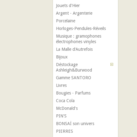
Jouets d'Hier
Argent - Argenterie
Porcelaine
Horloges-Pendules-Réveils
Musique : gramophones
électrophones vinyles
La Malle d'Autrefois
Bijoux
Déstockage
Ashleigh&Burwood
Gamme SANTORO
Livres
Bougies - Parfums
Coca Cola
McDonald's
PIN'S
BONSAÏ son univers
PIERRES