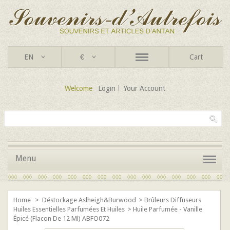
EN
€
Cart
Welcome
Login
Your Account
Menu
Home
>
Déstockage Aslheigh&Burwood
>
Brûleurs Diffuseurs
Huiles Essentielles Parfumées Et Huiles
>
Huile Parfumée - Vanille
Épicé (flacon De 12 Ml) ABFO072