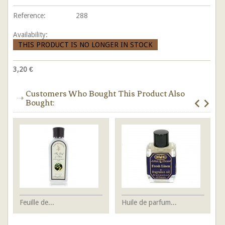
Reference:
288
Availability:
THIS PRODUCT IS NO LONGER IN STOCK
3,20 €
Customers Who Bought This Product Also
Bought:
Feuille de...
Huile de parfum...
NO