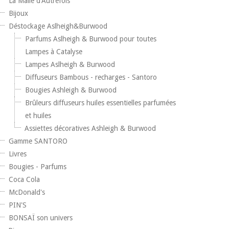
La Malle d'Autrefois
Bijoux
Déstockage Aslheigh&Burwood
Parfums Aslheigh & Burwood pour toutes
Lampes à Catalyse
Lampes Aslheigh & Burwood
Diffuseurs Bambous - recharges - Santoro
Bougies Ashleigh & Burwood
Brûleurs diffuseurs huiles essentielles parfumées
et huiles
Assiettes décoratives Ashleigh & Burwood
Gamme SANTORO
Livres
Bougies - Parfums
Coca Cola
McDonald's
PIN'S
BONSAÏ son univers