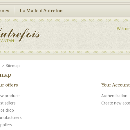
nnes
La Malle d'Autrefois
Welco
e
>
Sitemap
emap
ur offers
Your Account
w products
Authentication
st sellers
Create new acc
ice drop
nufacturers
ppliers