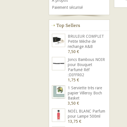
A propos
Paiement sécurisé
Top Sellers
BRULEUR COMPLET
Petite Mèche de
rechange A&B
7,50 €
Joncs Bambous NOIR
pour Bouquet
Parfumé Réf
:DIFFR02
1,75 €
1 Serviette très rare
papier Villeroy Boch
Basket
3,50 €
NOËL BLANC Parfum
pour Lampe 500ml
13,75 €