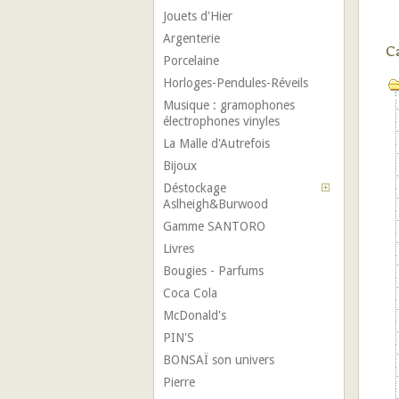
Jouets d'Hier
Argenterie
C
Porcelaine
Horloges-Pendules-Réveils
Musique : gramophones
électrophones vinyles
La Malle d'Autrefois
Bijoux
Déstockage
Aslheigh&Burwood
Gamme SANTORO
Livres
Bougies - Parfums
Coca Cola
McDonald's
PIN'S
BONSAÏ son univers
Pierre