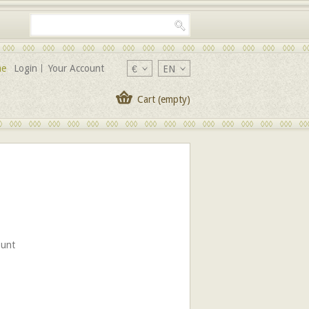
me
Login
Your Account
€
EN
Cart
(empty)
ount